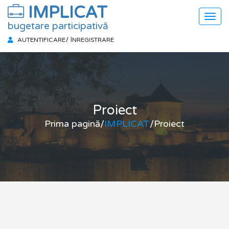
IMPLICAT
Togg
bugetare participativă
navig
AUTENTIFICARE
ÎNREGISTRARE
Proiect
Prima pagină
/
IMPLICAT
/
Proiect